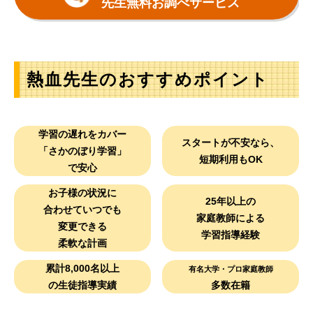
先生無料お調べサービス
熱血先生のおすすめポイント
学習の遅れをカバー
スタートが不安なら、
「さかのぼり学習」
短期利用もOK
で安心
お子様の状況に
25年以上の
合わせていつでも
家庭教師による
変更できる
学習指導経験
柔軟な計画
累計8,000名以上
有名大学・プロ家庭教師
の生徒指導実績
多数在籍