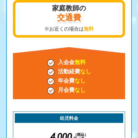
家庭教師の
交通費
※お近くの場合は
無料
入会金
無料
活動経費
なし
年会費
なし
月会費
なし
幼児料金
4,000
（税込）