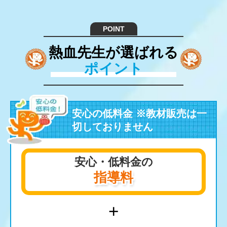
POINT
熱血先生が選ばれる
ポイント
安心の低料金 ※教材販売は一
切しておりません
安心・低料金の
指導料
+