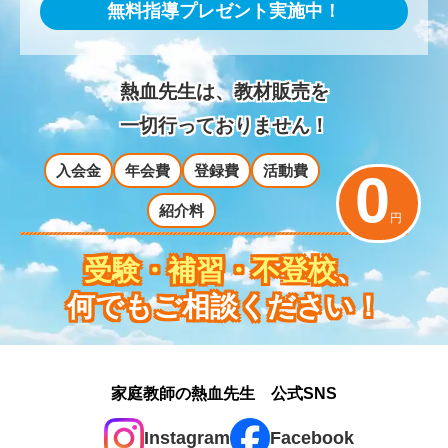
無料指導プレゼント実施中！
熱血先生は、教材販売を
一切行っておりません！
入会金
年会費
登録費
活動費
0
紹介料
円
受験・補習・不登校
、
何でもご相談ください！
家庭教師の熱血先生 公式SNS
Instagram
Facebook