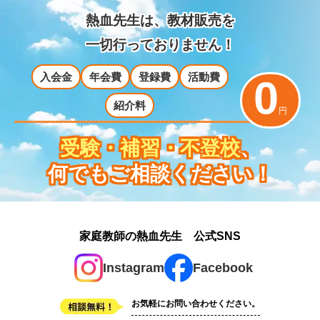
熱血先生は、教材販売を
一切行っておりません！
入会金
年会費
登録費
活動費
0
紹介料
円
受験・補習・不登校
、
何でもご相談ください！
家庭教師の熱血先生 公式SNS
Instagram
Facebook
お気軽にお問い合わせください。