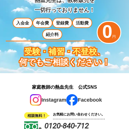
熱血先生は、教材販売を
一切行っておりません！
入会金
年会費
登録費
活動費
0
紹介料
円
受験・補習・不登校
、
何でもご相談ください！
家庭教師の熱血先生 公式SNS
Instagram
Facebook
お気軽にお問い合わせください。
0120-840-712