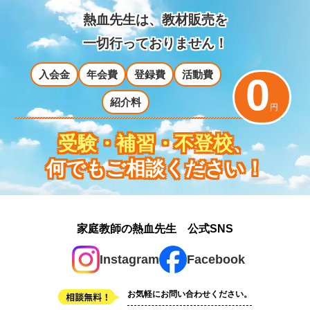
熱血先生は、教材販売を
一切行っておりません！
入会金
年会費
登録費
活動費
0
紹介料
円
受験・補習・不登校
、
何でもご相談ください！
家庭教師の熱血先生 公式SNS
Instagram
Facebook
お気軽にお問い合わせください。