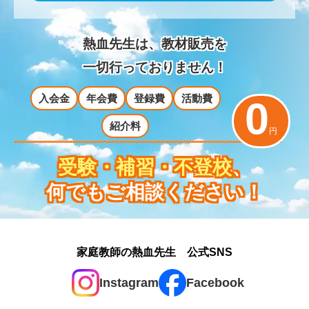
熱血先生は、教材販売を
一切行っておりません！
入会金
年会費
登録費
活動費
0
紹介料
円
受験・補習・不登校
、
何でもご相談ください！
家庭教師の熱血先生 公式SNS
Instagram
Facebook