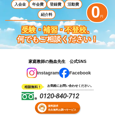
入会金
年会費
登録費
活動費
0
紹介料
円
受験・補習・不登校
、
何でもご相談ください！
家庭教師の熱血先生 公式SNS
Instagram
Facebook
お気軽にお問い合わせください。
0120-840-712
資料請求
先生無料お調べサービス