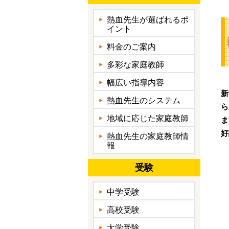
熱血先生が選ばれるポ
イント
料金のご案内
多彩な家庭教師
幅広い指導内容
新
熱血先生のシステム
ら
地域に応じた家庭教師
ま
好
熱血先生の家庭教師情
報
受験
中学受験
高校受験
大学受験