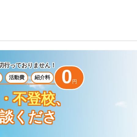
切行っておりません！
0
活動費
紹介料
円
・不登校
、
談くださ