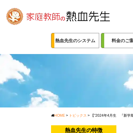
熱血先生のシステム
料金のご
HOME
>
トピックス
>
【”2024年4月生 『新
熱血先生の特徴