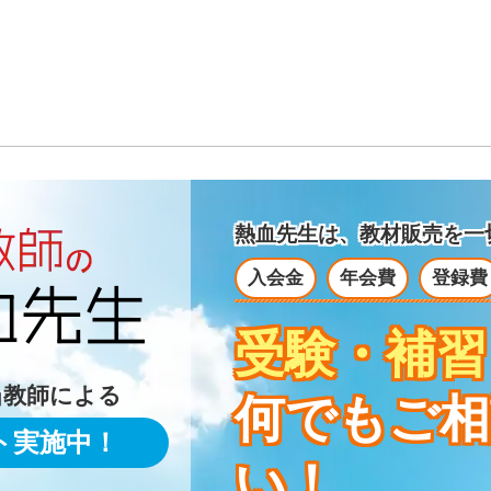
熱血先生は、教材販売を
一
入会金
年会費
登録費
受験・補習
当教師による
何でもご相
ト実施中！
い！