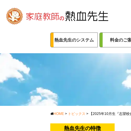
熱血先生のシステム
料金のご
HOME
>
トピックス
>
【2025年10月生『志望
熱血先生の特徴