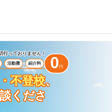
切行っておりません！
0
活動費
紹介料
円
・不登校
、
談くださ