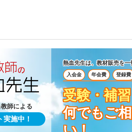
熱血先生は、教材販売を
一
入会金
年会費
登録費
受験・補習
当教師による
何でもご相
ト実施中！
い！