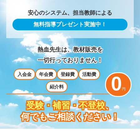
安心のシステム、担当教師による
無料指導プレゼント実施中！
熱血先生は、教材販売を
一切行っておりません！
入会金
年会費
登録費
活動費
0
紹介料
円
受験・補習・不登校
、
何でもご相談ください！