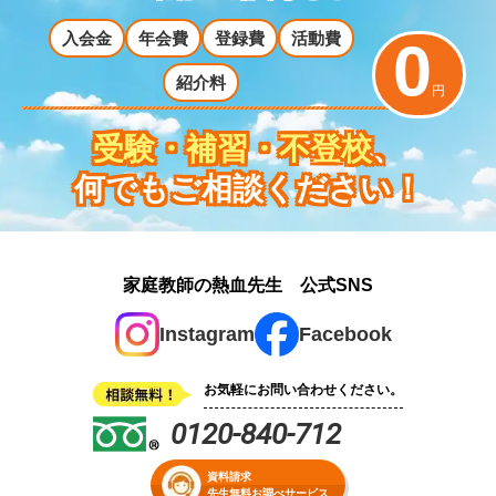
入会金
年会費
登録費
活動費
0
紹介料
円
受験・補習・不登校
、
何でもご相談ください！
家庭教師の熱血先生 公式SNS
Instagram
Facebook
お気軽にお問い合わせください。
0120-840-712
資料請求
先生無料お調べサービス