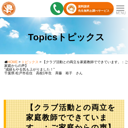
資料請求
先生無料お調べサービス
Topicsトピックス
HOME
>
トピックス
>
【クラブ活動との両立を家庭教師でできています。：ご
家庭からの声】
”成績もやる気も上がりました！”
千葉県 松戸市在住 高校1年生 斉藤 裕子 さん
【クラブ活動との両立を
家庭教師でできていま
す。：ご家庭からの声】