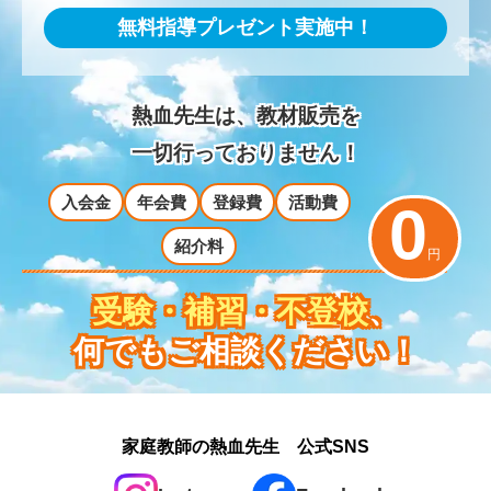
無料指導プレゼント実施中！
熱血先生は、教材販売を
一切行っておりません！
入会金
年会費
登録費
活動費
0
紹介料
円
受験・補習・不登校
、
何でもご相談ください！
家庭教師の熱血先生 公式SNS