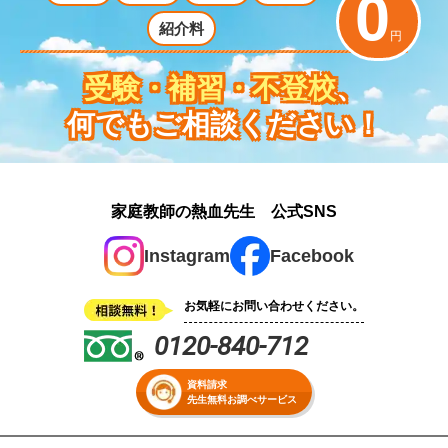
0
紹介料
円
受験・補習・不登校
、
何でもご相談ください！
家庭教師の熱血先生 公式SNS
Instagram
Facebook
お気軽にお問い合わせください。
0120-840-712
資料請求
先生無料お調べサービス