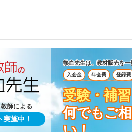
熱血先生は、教材販売を
一
入会金
年会費
登録費
受験・補習
当教師による
何でもご相
ト実施中！
い！