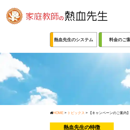
熱血先生のシステム
料金のご
HOME
>
トピックス
>
【キャンペーンのご案内】
熱血先生の特徴