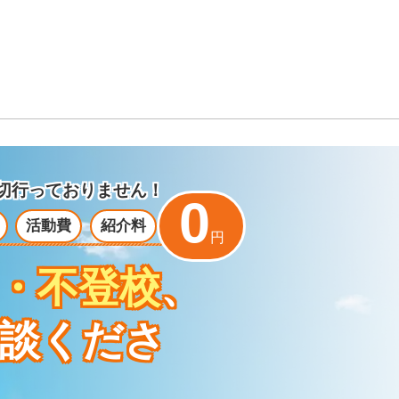
切行っておりません！
0
活動費
紹介料
円
・不登校
、
談くださ