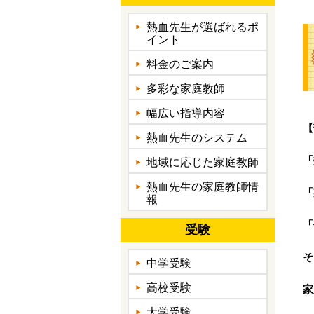
熱血先生が選ばれるポ
イント
料金のご案内
多彩な家庭教師
幅広い指導内容
【
熱血先生のシステム
「
地域に応じた家庭教師
熱血先生の家庭教師情
「
報
「
受験
そ
中学受験
高校受験
家
大学受験