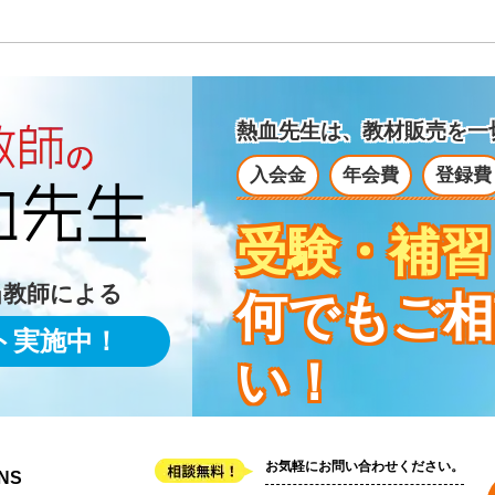
熱血先生は、教材販売を
一
入会金
年会費
登録費
受験・補習
当教師による
何でもご相
ト実施中！
い！
お気軽にお問い合わせください。
NS