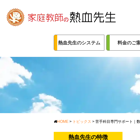
熱血先生のシステム
料金のご
HOME
>
トピックス
>
苦手科目専門サポート｜
熱血先生の特徴