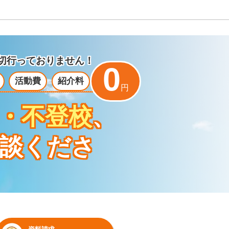
切行っておりません！
0
活動費
紹介料
円
・不登校
、
談くださ