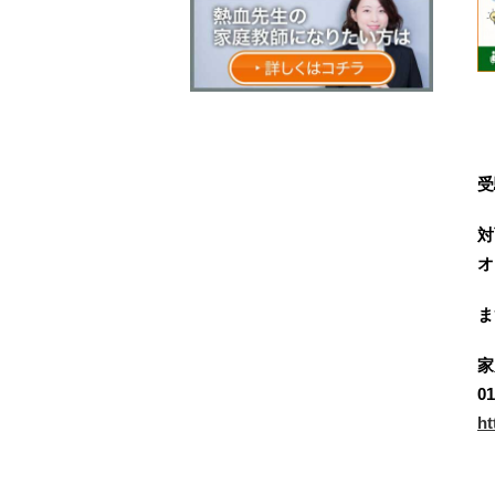
受
対
オ
ま
家
01
ht