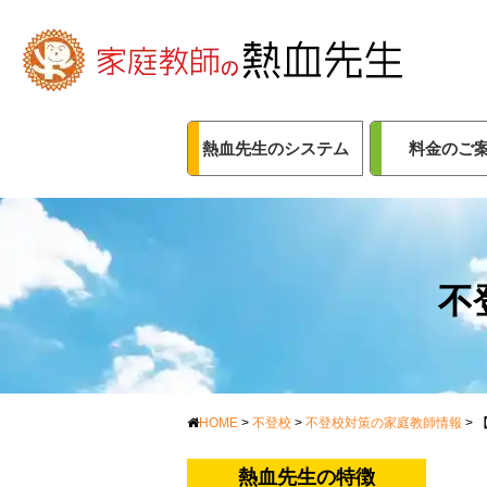
熱血先生のシステム
料金のご
不
HOME
>
不登校
>
不登校対策の家庭教師情報
>
熱血先生の特徴