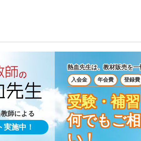
熱血先生は、教材販売を
一
入会金
年会費
登録費
受験・補習
当教師による
何でもご相
ト実施中！
い！