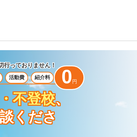
切行っておりません！
0
活動費
紹介料
円
・不登校
、
談くださ