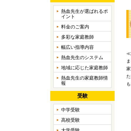
熱血先生が選ばれるポ
イント
料金のご案内
多彩な家庭教師
幅広い指導内容
≪
熱血先生のシステム
ま
地域に応じた家庭教師
家
た
熱血先生の家庭教師情
報
も
受験
中学受験
高校受験
大学受験