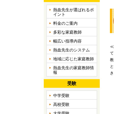
熱血先生が選ばれるポ
イント
料金のご案内
多彩な家庭教師
幅広い指導内容
≪
熱血先生のシステム
て
地域に応じた家庭教師
教
と
熱血先生の家庭教師情
報
き
受験
中学受験
高校受験
大学受験