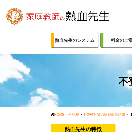
熱血先生のシステム
料金のご
不
HOME
>
不登校
>
不登校対策の家庭教師情報
>
熱血先生の特徴