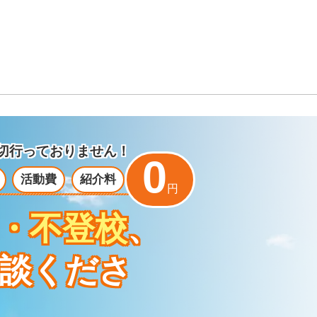
切行っておりません！
0
活動費
紹介料
円
・不登校
、
談くださ