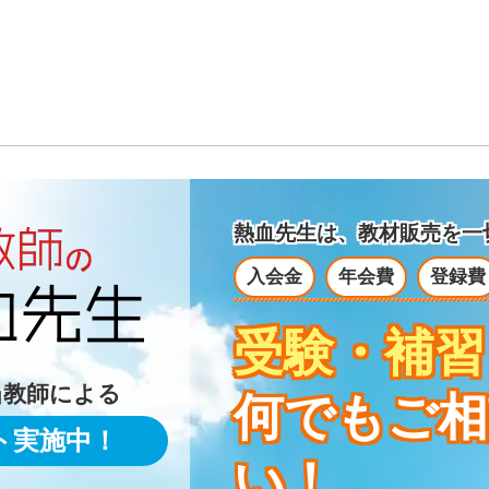
熱血先生は、教材販売を
一
入会金
年会費
登録費
受験・補習
当教師による
何でもご相
ト実施中！
い！