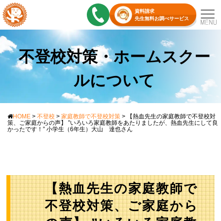
資料請求
先生無料お調べサービス
不登校対策・ホームスクー
ルについて
HOME
>
不登校
>
家庭教師で不登校対策
>
【熱血先生の家庭教師で不登校対
策、ご家庭からの声】 ”いろいろ家庭教師をあたりましたが、熱血先生にして良
かったです！” 小学生（6年生）大山 達也さん
【熱血先生の家庭教師で
不登校対策、ご家庭から