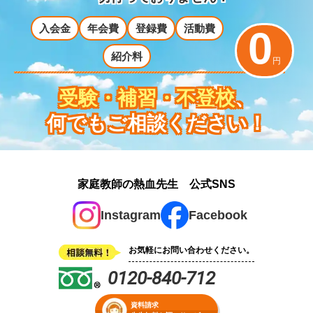
入会金
年会費
登録費
活動費
0
紹介料
円
受験・補習・不登校
、
何でもご相談ください！
家庭教師の熱血先生 公式SNS
Instagram
Facebook
お気軽にお問い合わせください。
0120-840-712
資料請求