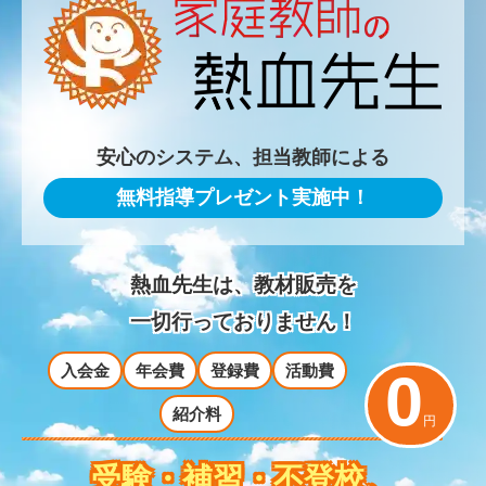
安心のシステム、担当教師による
無料指導プレゼント実施中！
熱血先生は、教材販売を
一切行っておりません！
入会金
年会費
登録費
活動費
0
紹介料
円
受験・補習・不登校
、