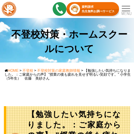
資料請求
先生無料お調べサービス
不登校対策・ホームスクー
ルについて
HOME
>
不登校
>
不登校対策の家庭教師情報
>
【勉強したい気持ちになりま
した。：ご家庭からの声】 ”授業の後も疲れを見せず明るい笑顔です。” 小学生
（5年生） 佐藤 美紗さん
【勉強したい気持ちにな
りました。：ご家庭から