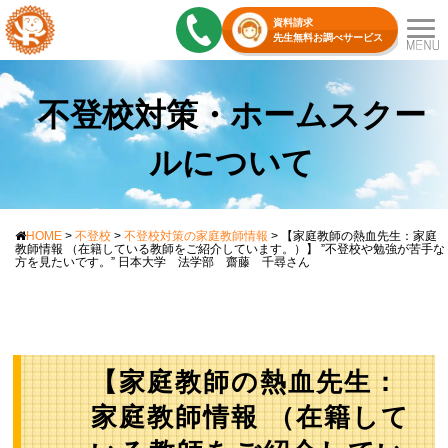
資料請求
先生無料お調べサービス
不登校対策・ホームスクー
ルについて
HOME
>
不登校
>
不登校対策の家庭教師情報
>
【家庭教師の熱血先生：家庭
教師情報 （在籍している教師をご紹介しています。）】 ”不登校や勉強が苦手な
方を見たいです。” 日本大学 法学部 齋藤 千尋さん
【家庭教師の熱血先生：
家庭教師情報 （在籍して