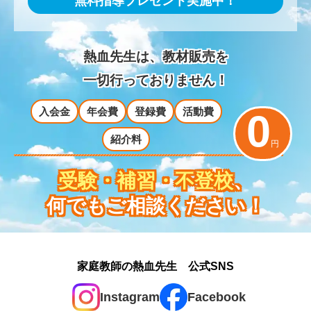
無料指導プレゼント実施中！
熱血先生は、教材販売を
一切行っておりません！
入会金
年会費
登録費
活動費
0
紹介料
円
受験・補習・不登校
、
何でもご相談ください！
家庭教師の熱血先生 公式SNS
Instagram
Facebook