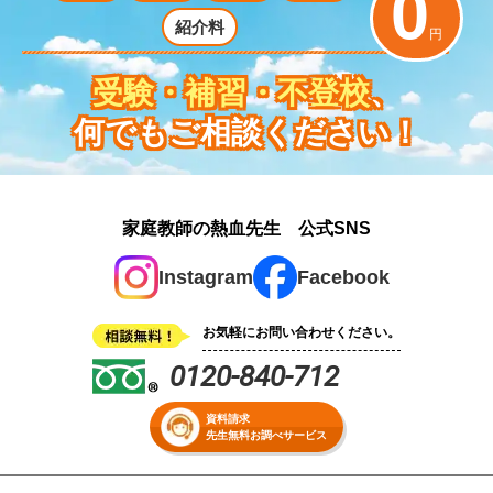
0
紹介料
円
受験・補習・不登校
、
何でもご相談ください！
家庭教師の熱血先生 公式SNS
Instagram
Facebook
お気軽にお問い合わせください。
0120-840-712
資料請求
先生無料お調べサービス