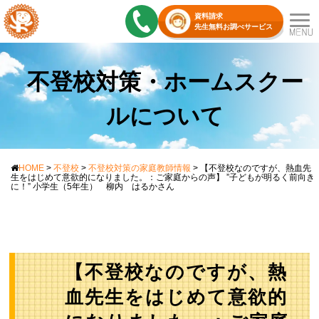
資料請求
先生無料お調べサービス
不登校対策・ホームスクー
ルについて
HOME
>
不登校
>
不登校対策の家庭教師情報
>
【不登校なのですが、熱血先
生をはじめて意欲的になりました。：ご家庭からの声】 ”子どもが明るく前向き
に！” 小学生（5年生） 柳内 はるかさん
【不登校なのですが、熱
血先生をはじめて意欲的