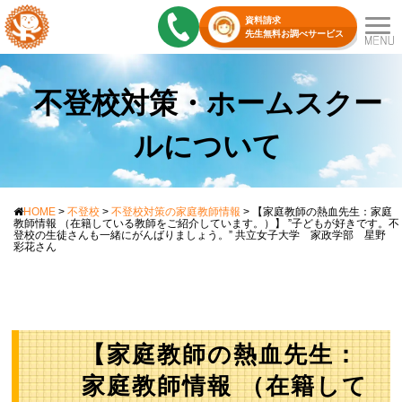
資料請求
先生無料お調べサービス
不登校対策・ホームスクー
ルについて
HOME
>
不登校
>
不登校対策の家庭教師情報
>
【家庭教師の熱血先生：家庭
教師情報 （在籍している教師をご紹介しています。）】 ”子どもが好きです。不
登校の生徒さんも一緒にがんばりましょう。” 共立女子大学 家政学部 星野
彩花さん
【家庭教師の熱血先生：
家庭教師情報 （在籍して