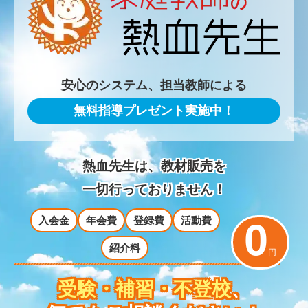
安心のシステム、担当教師による
無料指導プレゼント実施中！
熱血先生は、教材販売を
一切行っておりません！
入会金
年会費
登録費
活動費
0
紹介料
円
受験・補習・不登校
、