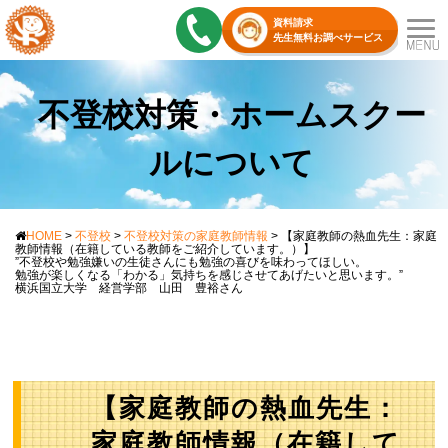
資料請求
先生無料お調べサービス
不登校対策・ホームスクー
ルについて
HOME
>
不登校
>
不登校対策の家庭教師情報
>
【家庭教師の熱血先生：家庭
教師情報（在籍している教師をご紹介しています。）】
”不登校や勉強嫌いの生徒さんにも勉強の喜びを味わってほしい。
勉強が楽しくなる「わかる」気持ちを感じさせてあげたいと思います。”
横浜国立大学 経営学部 山田 豊裕さん
【家庭教師の熱血先生：
家庭教師情報（在籍して