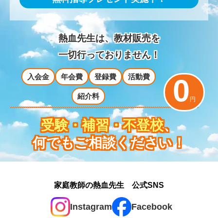
熱血先生は、教材販売を
一切行っておりません！
入会金
年会費
登録費
活動費
0
紹介料
円
受験・補習・不登校
、
何でもご相談ください！
家庭教師の熱血先生 公式SNS
Instagram
Facebook