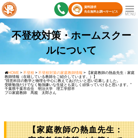
資料請求
先生無料お調べサービス
不登校対策・ホームスクー
ルについて
HOME
>
不登校
>
不登校対策の家庭教師情報
>
【家庭教師の熱血先生：家庭
教師情報（在籍している教師をご紹介しています。）】
”得意科目の数学と物理を中心に教えてあげたいと思い応募しました。
受験勉強だけでなく勉強嫌いな生徒とも楽しく頑張っていけると思います。”
千葉県千葉市在住 明治大学 理工学部卒
プロ家庭教師 馬籠 太郎さん
【家庭教師の熱血先生：