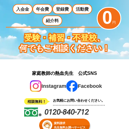
入会金
年会費
登録費
活動費
0
紹介料
円
受験・補習・不登校
、
何でもご相談ください！
家庭教師の熱血先生 公式SNS
Instagram
Facebook
お気軽にお問い合わせください。
0120-840-712
資料請求
先生無料お調べサービス