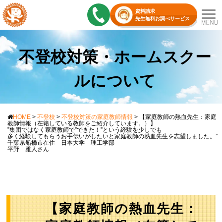
資料請求
先生無料お調べサービス
不登校対策・ホームスクー
ルについて
HOME
>
不登校
>
不登校対策の家庭教師情報
>
【家庭教師の熱血先生：家庭
教師情報（在籍している教師をご紹介しています。）】
”集団ではなく家庭教師で”できた！”という経験を少しでも
多く経験してもらうお手伝いがしたいと家庭教師の熱血先生を志望しました。”
千葉県船橋市在住 日本大学 理工学部
平野 雅人さん
【家庭教師の熱血先生：