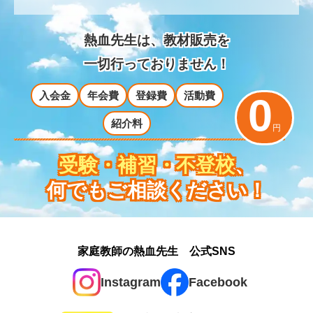
熱血先生は、教材販売を
一切行っておりません！
入会金
年会費
登録費
活動費
0
紹介料
円
受験・補習・不登校
、
何でもご相談ください！
家庭教師の熱血先生 公式SNS
Instagram
Facebook