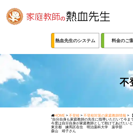
熱血先生のシステム
料金のご
不
HOME
>
不登校
>
不登校対策の家庭教師情報
>
”自分自身も家庭教師の先生に指導いただいて今ま
今度は自分自身が家庭教師として助けてあげたいと
東京都 練馬区在住 明治薬科大学 薬学部
森山 靖子さん