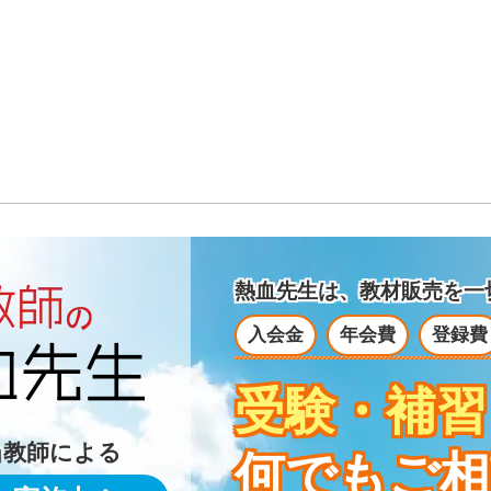
熱血先生は、教材販売を
一
入会金
年会費
登録費
受験・補習
当教師による
何でもご相