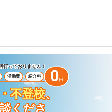
切行っておりません！
0
活動費
紹介料
円
・不登校
、
談くださ