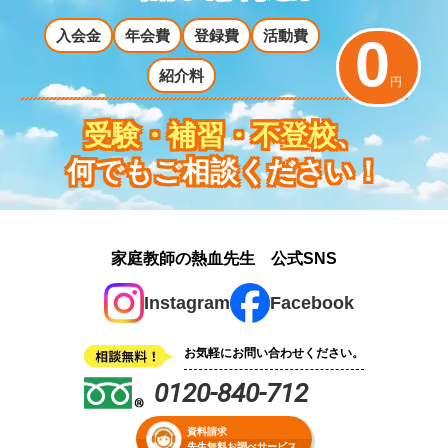
入会金
年会費
登録費
活動費
0
紹介料
円
受験・補習・不登校
、
何でもご相談ください！
家庭教師の熱血先生 公式SNS
Instagram
Facebook
お気軽にお問い合わせください。
0120-840-712
資料請求
先生無料お調べサービス