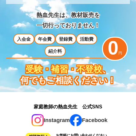
熱血先生は、教材販売を
一切行っておりません！
入会金
年会費
登録費
活動費
0
紹介料
円
受験・補習・不登校
、
何でもご相談ください！
家庭教師の熱血先生 公式SNS
Instagram
Facebook
お気軽にお問い合わせください。