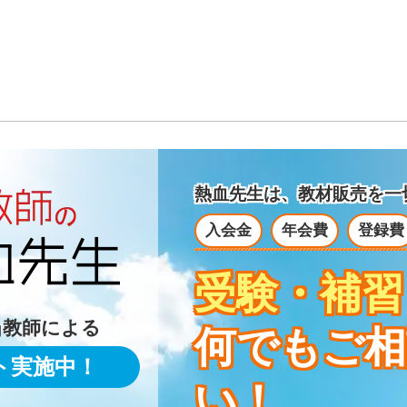
熱血先生は、教材販売を
一
入会金
年会費
登録費
受験・補習
当教師による
何でもご相
ト実施中！
い！