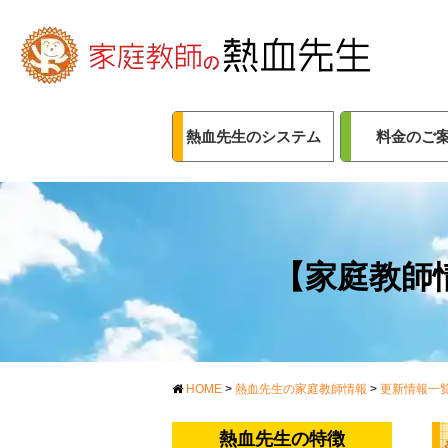
熱血先生のシステム
料金のご
【家庭教師情
HOME
>
熱血先生の家庭教師情報
>
更新情報一
熱血先生の特徴