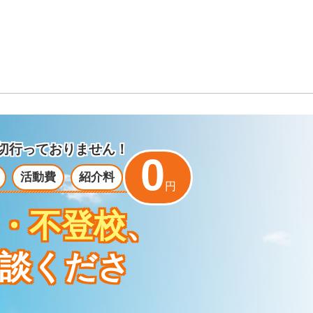
切行っておりません！
0
活動費
紹介料
円
・不登校
、
談くださ