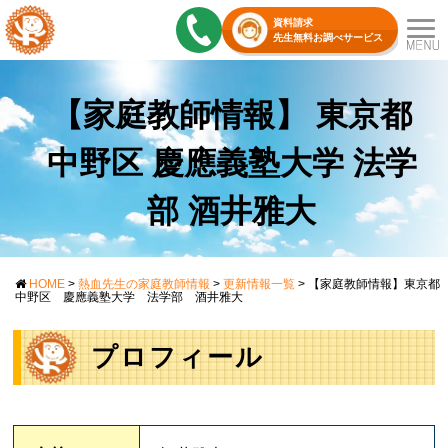
資料請求
先生無料お調べサービス
【家庭教師情報】 東京都
中野区 慶應義塾大学 法学
部 酒井雅大
HOME
>
熱血先生の家庭教師情報
>
更新情報一覧
>
【家庭教師情報】東京都
中野区 慶應義塾大学 法学部 酒井雅大
プロフィール