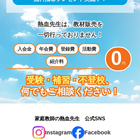
熱血先生は、教材販売を
一切行っておりません！
入会金
年会費
登録費
活動費
0
紹介料
円
受験・補習・不登校
、
何でもご相談ください！
家庭教師の熱血先生 公式SNS
Instagram
Facebook