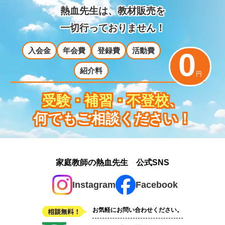
熱血先生は、教材販売を
一切行っておりません！
入会金
年会費
登録費
活動費
0
紹介料
円
受験・補習・不登校
、
何でもご相談ください！
家庭教師の熱血先生 公式SNS
Instagram
Facebook
お気軽にお問い合わせください。