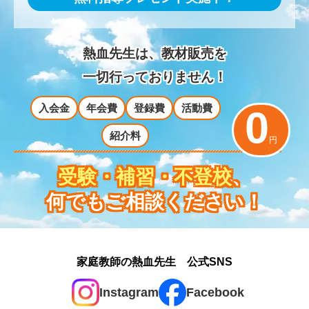
熱血先生は、教材販売を
一切行っておりません！
入会金
年会費
登録費
活動費
0
紹介料
円
受験・補習・不登校
、
何でもご相談ください！
家庭教師の熱血先生 公式SNS
Instagram
Facebook