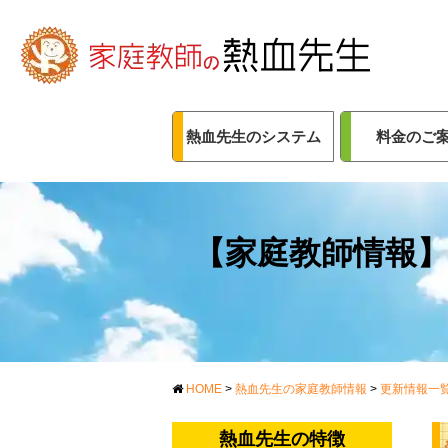
熱血先生のシステム
料金のご
【家庭教師情報】
HOME
>
熱血先生の家庭教師情報
>
更新情報一
熱血先生の特徴