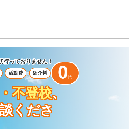
切行っておりません！
0
活動費
紹介料
円
・不登校
、
談くださ