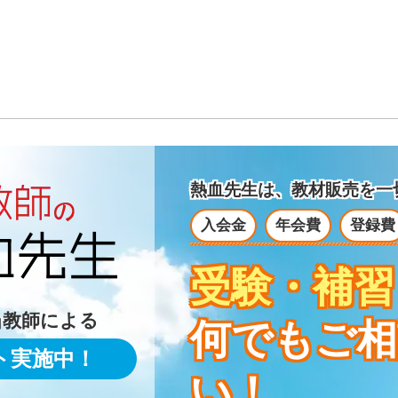
熱血先生は、教材販売を
一
入会金
年会費
登録費
受験・補習
当教師による
何でもご相
ト実施中！
い！