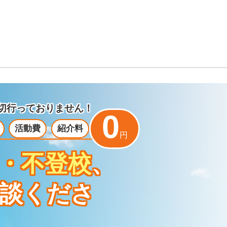
切行っておりません！
0
活動費
紹介料
円
・不登校
、
談くださ