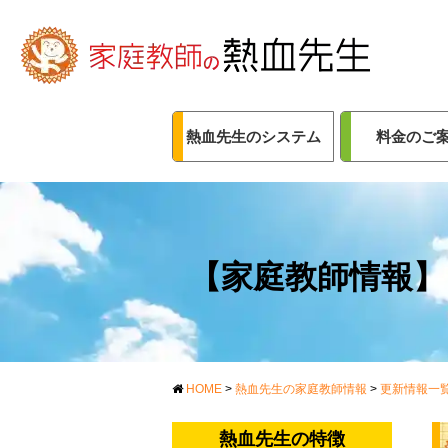
熱血先生のシステム
料金のご
【家庭教師情報】 
HOME
>
熱血先生の家庭教師情報
>
更新情報一
熱血先生の特徴