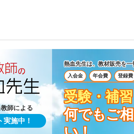
熱血先生は、教材販売を
一
入会金
年会費
登録費
受験・補習
当教師による
何でもご相
ト実施中！
い！