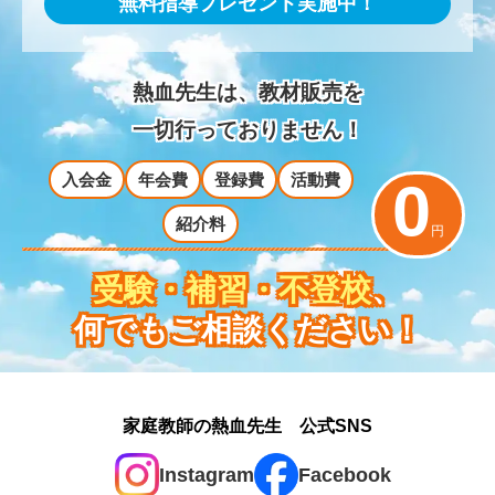
無料指導プレゼント実施中！
熱血先生は、教材販売を
一切行っておりません！
入会金
年会費
登録費
活動費
0
紹介料
円
受験・補習・不登校
、
何でもご相談ください！
家庭教師の熱血先生 公式SNS
Instagram
Facebook