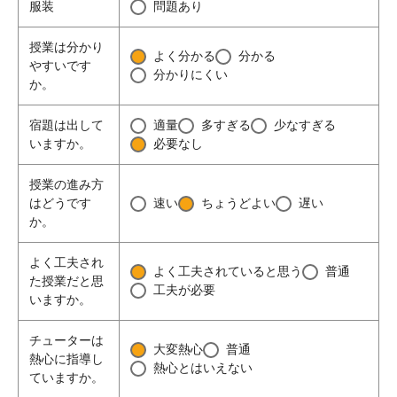
服装
問題あり
授業は分かり
よく分かる
分かる
やすいです
分かりにくい
か。
宿題は出して
適量
多すぎる
少なすぎる
いますか。
必要なし
授業の進み方
はどうです
速い
ちょうどよい
遅い
か。
よく工夫され
よく工夫されていると思う
普通
た授業だと思
工夫が必要
いますか。
チューターは
大変熱心
普通
熱心に指導し
熱心とはいえない
ていますか。