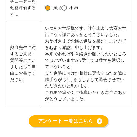
チューターを
勤務評価する
満足
不満
と...
いつもお世話様です。昨年末より大変お世
話になり誠にありがとうございました。
おかげさまで念願の進級を果たすことがで
熱血先生に対
き心より感謝、申し上げます。
するご意見・
本来であれば引き続きお願いしたいところ
質問等ござい
ではございますが3学年では数学を選択し
ましたらご自
ていないこと、
由にお書きく
また進路に向けた勝壮に専念するため誠に
ださい。
勝手ながら4月をもちまして退会させてい
ただきたいと思います。
これまで温かくご指導いただき本当にあり
がとうございました。
アンケート 一覧はこちら