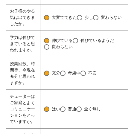
お子様のやる
気は出てきま
大変でてきた
少し
変わらない
したか。
学力は伸びて
伸びている
伸びているようだ
きていると思
変わらない
われますか。
授業回数、時
間等、今現在
充分
考慮中
不安
充分と思われ
ますか。
チューターは
ご家庭とよく
コミュニケー
はい
普通
全く無し
ションをとっ
ていますか。