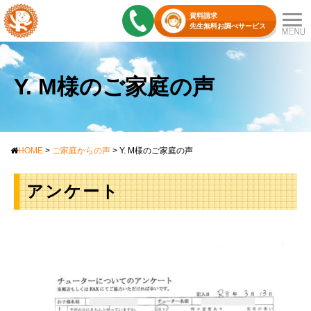
資料請求
先生無料お調べサービス
Y. M様のご家庭の声
HOME
>
ご家庭からの声
>
Y. M様のご家庭の声
アンケート